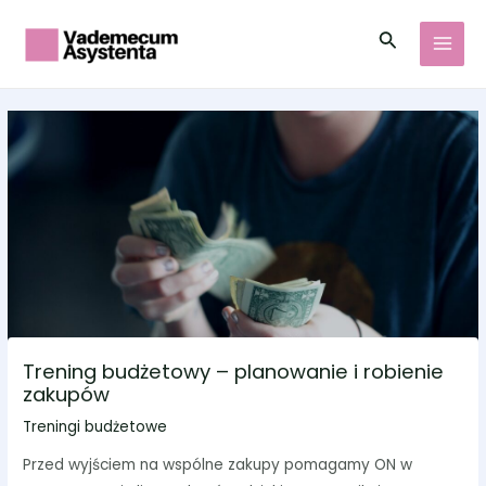
Skip
Post
MAI
Search
to
navigation
MEN
content
Trening budżetowy – planowanie i robienie
zakupów
Treningi budżetowe
Przed wyjściem na wspólne zakupy pomagamy ON w